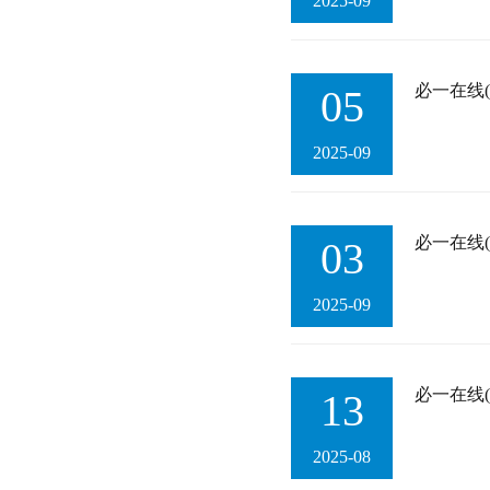
2025-09
必一在线
05
2025-09
必一在线
03
2025-09
必一在线
13
2025-08