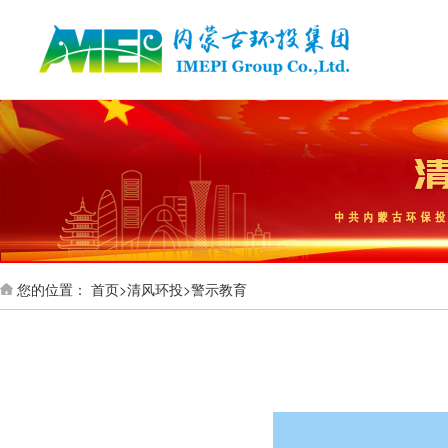
您的位置：
首页
>
清风环投
>
警示教育