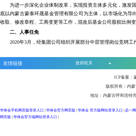
为进一步深化企业体制改革，实现投资主体多元化，激发国有企
底以内蒙古蒙泰环晟基金管理有限公司为主体，以市场化为导向
收取、修改章程、工商变更等工作，混改后基金公司股权比例变
二、人事任免
2020年3月，经集团公司组织开展部分中层管理岗位竞聘工
友情链接
政府机关
ICP备案：
版权所有：内蒙
地址：内蒙古呼和浩特市
华体会手机网页版登录入口
|
华体会官方网页版
|
华体会·官方版网站登录入口
|
必一网
网页版
|
华体会官方端网站登录入口
|