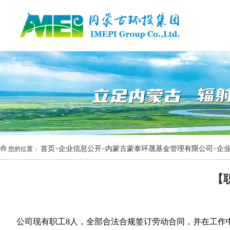
首页
企业信息公开
内蒙古蒙泰环晟基金管理有限公司
企
您的位置：
>
>
>
【
公司现有职工8人，全部合法合规签订劳动合同，并在工作中严