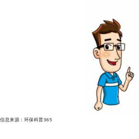
信息来源：环保科普365