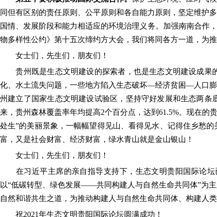
同但有区别的责任原则、公平原则和各自能力原则，坚定维护多
国情、发展阶段和能力相适应的环境治理义务。加强南南合作，
物多样性公约》第十五次缔约方大会，我们将同各方一道，为推
女士们，先生们，朋友们！
贵州既是生态文明建设的探索者，也是生态文明建设成果的
化、水土流失问题，一些地方陷入生态破坏—经济贫困—人口膨
州建立了国家生态文明建设试验区，坚持守好发展和生态两条底
来，贵州森林覆盖率年均提高2个百分点，达到61.5%。现在
处生”的美丽景象，一幅幅望得见山、看得见水、记得住乡愁的
富，又是社会财富、经济财富，绿水青山就是金山银山！
女士们，先生们，朋友们！
在习近平主席的亲自指导支持下，生态文明贵阳国际论坛已
以“低碳转型、绿色发展——共同构建人与自然生命共同体”为
自然和谐共生之道，为推动构建人与自然生命共同体、构建人类
祝2021年生态文明贵阳国际论坛圆满成功！