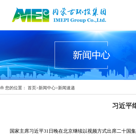
您的位置：
首页
>
新闻中心
>
新闻速递
习近平
国家主席习近平31日晚在北京继续以视频方式出席二十国集