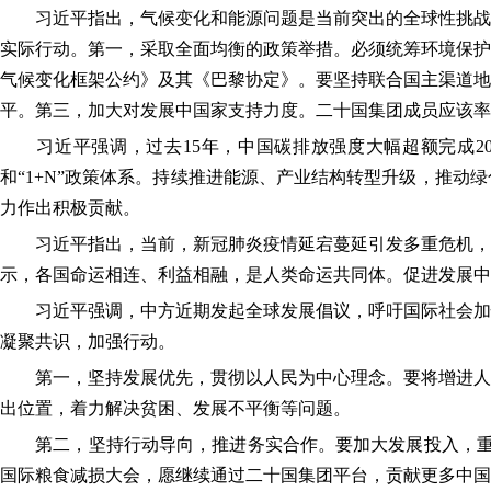
习近平指出，气候变化和能源问题是当前突出的全球性挑战，
实际行动。第一，采取全面均衡的政策举措。必须统筹环境保护
气候变化框架公约》及其《巴黎协定》。要坚持联合国主渠道地
平。第三，加大对发展中国家支持力度。二十国集团成员应该率
习近平强调，过去15年，中国碳排放强度大幅超额完成20
和“1+N”政策体系。持续推进能源、产业结构转型升级，推
力作出积极贡献。
习近平指出，当前，新冠肺炎疫情延宕蔓延引发多重危机，国
示，各国命运相连、利益相融，是人类命运共同体。促进发展中
习近平强调，中方近期发起全球发展倡议，呼吁国际社会加快落
凝聚共识，加强行动。
第一，坚持发展优先，贯彻以人民为中心理念。要将增进人民
出位置，着力解决贫困、发展不平衡等问题。
第二，坚持行动导向，推进务实合作。要加大发展投入，重视
国际粮食减损大会，愿继续通过二十国集团平台，贡献更多中国