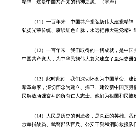
精神，这是中国共产党的精神之源。（掌声）
（11）一百年来，中国共产党弘扬伟大建党精神，
弘扬光荣传统、赓续红色血脉，永远把伟大建党精神
（12）一百年来，我们取得的一切成就，是中国共
中国共产党人，为中华民族伟大复兴建立了彪炳史册
（13）此时此刻，我们深切怀念为中国革命、建设
辈革命家，深切怀念为建立、捍卫、建设新中国英勇
民解放顽强奋斗的所有仁人志士。他们为祖国和民族
（14）人民是历史的创造者，是真正的英雄。我代
放军指战员、武警部队官兵、公安干警和消防救援队