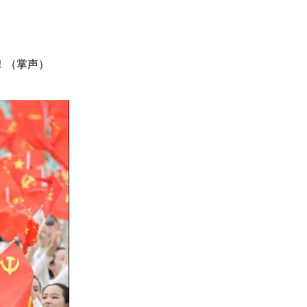
！（掌声）