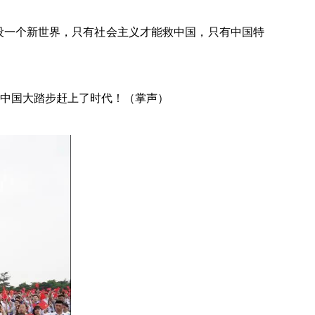
一个新世界，只有社会主义才能救中国，只有中国特
中国大踏步赶上了时代！（掌声）