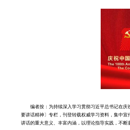
编者按：为持续深入学习贯彻习近平总书记在庆祝中国
要讲话精神〕专栏，刊登转载权威学习资料，集中宣
讲话的重大意义、丰富内涵，以理论指导实践，不断