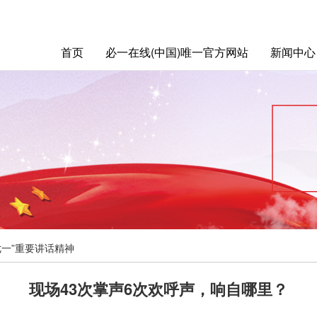
首页
必一在线(中国)唯一官方网站
新闻中心
党风廉政建设
七一”重要讲话精神
现场43次掌声6次欢呼声，响自哪里？