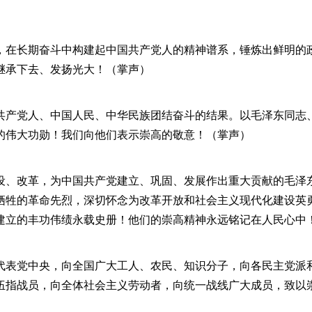
在长期奋斗中构建起中国共产党人的精神谱系，锤炼出鲜明的
继承下去、发扬光大！（掌声）
产党人、中国人民、中华民族团结奋斗的结果。以毛泽东同志
的伟大功勋！我们向他们表示崇高的敬意！（掌声）
、改革，为中国共产党建立、巩固、发展作出重大贡献的毛泽
牺牲的革命先烈，深切怀念为改革开放和社会主义现代化建设英
建立的丰功伟绩永载史册！他们的崇高精神永远铭记在人民心中
表党中央，向全国广大工人、农民、知识分子，向各民主党派
伍指战员，向全体社会主义劳动者，向统一战线广大成员，致以