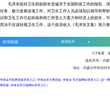
毛泽东批转卫生部副部长贺诚关于全国防疫工作的报告，强调
任务，极力发展这项工作。对卫生工作人员必须加以领导和帮助
识和卫生工作引起疾病和死亡所受人力畜力和经济上的损失，可
而决不应该轻视卫生工作。这个批语收入《毛泽东文集》第六卷
友情链接
政府机关
ICP备案：
版权所有：内蒙
地址：内蒙古呼和浩特市
华体会手机网页版登录入口
|
华体会官方网页版
|
华体会·官方版网站登录入口
|
必一网
网页版
|
华体会官方端网站登录入口
|