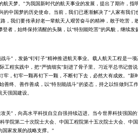
的航天梦。”为我国新时代的航天事业的发展，提出了期许，指
的中国梦的历史使命。当前，我们已逐渐解决了“人家有我们也
征路，我们要传承好老一辈航天人艰苦奋斗的精神，敢于吃苦，
攀登者，始终保持清醒的头脑，以“特别能吃苦”的风貌，继续发
斗”，发扬“钉钉子”精神推进航天事业。载人航天工程是一项
实际工程实践中，把“严慎细实”刻进了骨子里。习近平总书记曾
钉牢，钉牢一颗再钉下一颗，不断钉下去，必然大有成效。”新时
始善终、善作善成，以“特别能战斗”的姿态，持之以恒做到工
航天强国建设。
关”，向高水平科技自立自强持续迈进。当今世界科技强国的
国科学院第二十次院士大会、中国工程院第十五次院士大会、中国
为国家发展的战略支撑。”