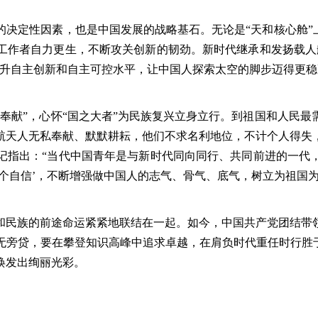
定性因素，也是中国发展的战略基石。无论是“天和核心舱”上
工作者自力更生，不断攻关创新的韧劲。新时代继承和发扬载人
提升自主创新和自主可控水平，让中国人探索太空的脚步迈得更稳
献”，心怀“国之大者”为民族复兴立身立行。到祖国和人民最
航天人无私奉献、默默耕耘，他们不求名利地位，不计个人得失
记指出：“当代中国青年是与新时代同向同行、共同前进的一代
个自信’，不断增强做中国人的志气、骨气、底气，树立为祖国
民族的前途命运紧紧地联结在一起。如今，中国共产党团结带领
无旁贷，要在攀登知识高峰中追求卓越，在肩负时代重任时行胜于
焕发出绚丽光彩。