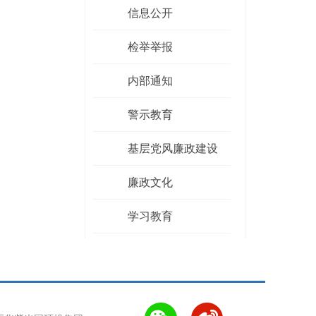
信息公开
检举举报
内部通知
警示教育
基层党风廉政建设
廉政文化
学习教育